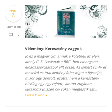
nov.
7.
admin
által
x
Vélemény: Keresztény vagyok
Jó ez a magyar cím annak a kötetnek az élén,
amely C. S. Lewisnak a BBC -ben elhangzott
előadássorozatából állt össze. Az ismert sci-fi- és
meseíró ezúttal kemény fába vágta a fejszéjét,
mikor úgy döntött, ezúttal nem a keresztény
hitvilág egy-egy rejtett, vitatott zugában
kutakodik (hiszen oly sokan megteszik ezt...
Olvass tovább