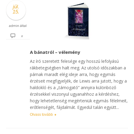
júl.
15.
admin
által
x
A bánatról – vélemény
Az író szeretett felesége egy hosszú lefolyású
rákbetegségben halt meg. Az utolsó időszakban a
párnak maradt elég ideje arra, hogy egymás
érzéseit megfigyeljék, de Lewis arra jutott, hogy a
haldokló és a „támogató” annyira különböző
érzésekkel viszonyul ugyanahhoz a kérdéshez,
hogy lehetetlenség megérteniük egymás félelmeit,
erőtlenségét, fájdalmát. Egyedül talán együtt...
Olvass tovább