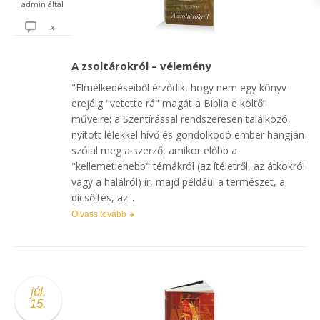
admin
által
x
A zsoltárokról – vélemény
"Elmélkedéseiből érződik, hogy nem egy könyv
erejéig "vetette rá" magát a Biblia e költői
műveire: a Szentírással rendszeresen találkozó,
nyitott lélekkel hívő és gondolkodó ember hangján
szólal meg a szerző, amikor előbb a
"kellemetlenebb" témákról (az ítéletről, az átkokról
vagy a halálról) ír, majd például a természet, a
dicsőítés, az...
Olvass tovább
júl.
15.