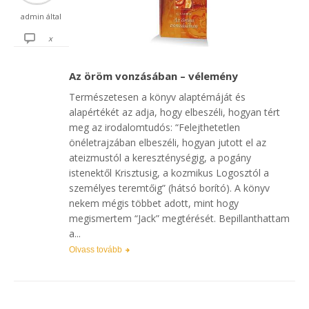
admin
által
x
Az öröm vonzásában – vélemény
Természetesen a könyv alaptémáját és
alapértékét az adja, hogy elbeszéli, hogyan tért
meg az irodalomtudós: “Felejthetetlen
önéletrajzában elbeszéli, hogyan jutott el az
ateizmustól a kereszténységig, a pogány
istenektől Krisztusig, a kozmikus Logosztól a
személyes teremtőig” (hátsó borító). A könyv
nekem mégis többet adott, mint hogy
megismertem “Jack” megtérését. Bepillanthattam
a...
Olvass tovább