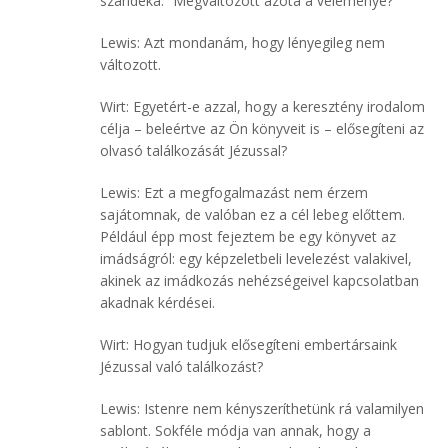
szándéka.” Megváltozott azóta a véleménye?
Lewis: Azt mondanám, hogy lényegileg nem
változott.
Wirt: Egyetért-e azzal, hogy a keresztény irodalom
célja – beleértve az Ön könyveit is – elősegíteni az
olvasó találkozását Jézussal?
Lewis: Ezt a megfogalmazást nem érzem
sajátomnak, de valóban ez a cél lebeg előttem.
Például épp most fejeztem be egy könyvet az
imádságról: egy képzeletbeli levelezést valakivel,
akinek az imádkozás nehézségeivel kapcsolatban
akadnak kérdései.
Wirt: Hogyan tudjuk elősegíteni embertársaink
Jézussal való találkozást?
Lewis: Istenre nem kényszeríthetünk rá valamilyen
sablont. Sokféle módja van annak, hogy a