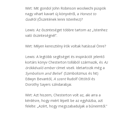
Wirt: Mit gondol John Robinson woolwichi püspök
nagy vihart kavart új könyvéről, a
Honest to
God
ról (Őszintének lenni Istenhez)?
Lewis: Az őszinteséget többre tartom az „Istenhez
való őszinteségnél”.
Wirt: Milyen keresztény írók voltak hatással Önre?
Lewis: A legtöbb segítséget és inspirációt jelentő
kortárs könyv Chesterton tollából származik, és
Az
örökkévaló ember
címet viseli. Idetartozik még a
Symbolism and Belief
(Szimbolizmus és hit)
Edwyn Bevantól,
A szent
Rudolf Ottótól és
Dorothy Sayers színdarabjai.
Wirt: Azt hiszem, Chesterton volt az, aki arra a
kérdésre, hogy miért lépett be az egyházba, azt
felelte: „Azért, hogy megszabaduljak a bűneimtől.”