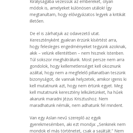
Királyságába vezessük az embereket, olyan
módok is, amelyeket különösen utálok! Így
megtanultam, hogy elővigyázatos legyek a kritikát
illetően.
De el is zárhatjuk az odavezető utat.
Keresztényként gyakran érzünk kísértést arra,
hogy felesleges engedményeket tegyünk azoknak,
akik – velünk ellentétben – nem hisznek Istenben.
Túl sokszor meghátrálunk. Most persze nem arra
gondolok, hogy kellemetlenséget kell okoznunk
azáltal, hogy nem a megfelelő pillanatban teszünk
bizonyságot, de vannak helyzetek, amikor igenis ki
kell mutatnunk azt, hogy nem értünk egyet. Meg
kell mutatnunk keresztény lelkületünket, ha hűek
akarunk maradni Jézus Krisztushoz. Nem
maradhatunk némák, nem adhatunk fel mindent.
Van egy Aslan nevű szereplő az egyik
gyerekmesémben, aki ezt mondja: „Senkinek nem
mondok el más történetet, csak a sajátját.” Nem