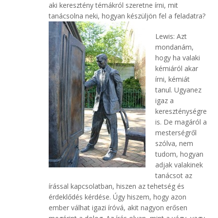
aki keresztény témákról szeretne írni, mit
tanácsolna neki, hogyan készüljö
n fel a feladatra?
Lewis: Azt
mondanám,
hogy ha valaki
kémiáról akar
írni, kémiát
tanul. Ugyanez
igaz a
kereszténységre
is. De magáról a
mesterségről
szólva, nem
tudom, hogyan
adjak valakinek
tanácsot az
írással kapcsolatban, hiszen az tehetség és
érdeklődés kérdése. Úgy hiszem, hogy azon
ember válhat igazi íróvá, akit nagyon erősen