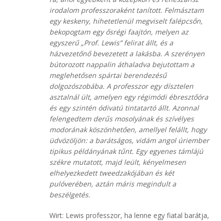
irodalom professzoraként tanított. Felmásztam
egy keskeny, hihetetlenül megviselt falépcsőn,
bekopogtam egy ősrégi faajtón, melyen az
egyszerű „Prof. Lewis”
felirat állt, és a
házvezetőnő bevezetett a lakásba. A szerényen
bútorozott nappalin áthaladva bejutottam a
meglehetősen spártai berendezésű
dolgozószobába. A professzor egy dísztelen
asztalnál ült, amelyen egy régimódi ébresztőóra
és egy szintén ódivatú tintatartó állt. Azonnal
felengedtem derűs mosolyának és szívélyes
modorának köszönhetően, amellyel felállt, hogy
üdvözöljön: a barátságos, vidám angol úriember
tipikus példányának tűnt. Egy egyenes támlájú
székre mutatott, majd leült, kényelmesen
elhelyezkedett tweedzakójában és két
pulóverében, aztán máris megindult a
beszélgetés.
Wirt: Lewis professzor, ha lenne egy fiatal barátja,