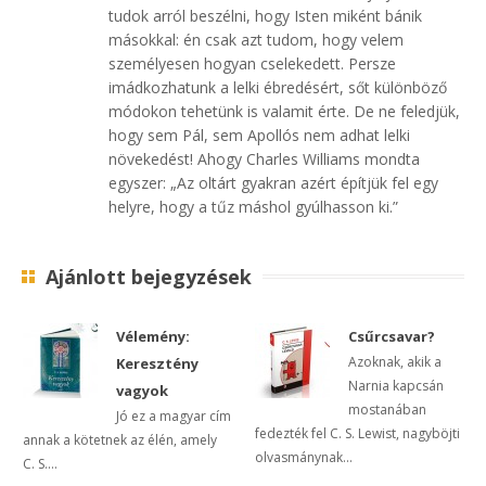
tudok arról beszélni, hogy Isten miként bánik
másokkal: én csak azt tudom, hogy velem
személyesen hogyan cselekedett. Persze
imádkozhatunk a lelki ébredésért, sőt különböző
módokon tehetünk is valamit érte. De ne feledjük,
hogy sem Pál, sem Apollós nem adhat lelki
növekedést! Ahogy Charles Williams mondta
egyszer: „Az oltárt gyakran azért építjük fel egy
helyre, hogy a tűz máshol gyúlhasson ki.”
Ajánlott bejegyzések
Vélemény:
Csűrcsavar?
Azoknak, akik a
Keresztény
Narnia kapcsán
vagyok
mostanában
Jó ez a magyar cím
fedezték fel C. S. Lewist, nagyböjti
annak a kötetnek az élén, amely
olvasmánynak...
C. S....