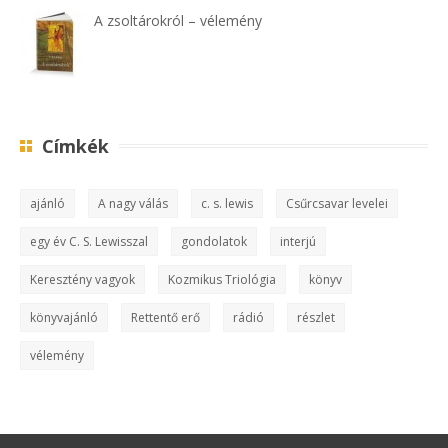
A zsoltárokról – vélemény
Címkék
ajánló
A nagy válás
c. s. lewis
Csűrcsavar levelei
egy év C. S. Lewisszal
gondolatok
interjú
Keresztény vagyok
Kozmikus Triológia
könyv
könyvajánló
Rettentő erő
rádió
részlet
vélemény