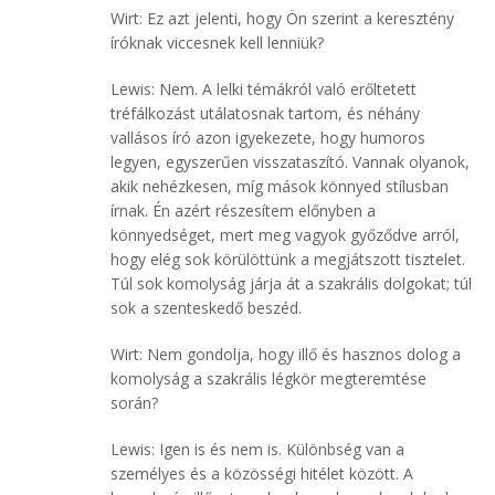
Wirt: Ez azt jelenti, hogy Ön szerint a keresztény
íróknak viccesnek kell lenniük?
Lewis: Nem. A lelki témákról való erőltetett
tréfálkozást utálatosnak tartom, és néhány
vallásos író azon igyekezete, hogy humoros
legyen, egyszerűen visszataszító. Vannak olyanok,
akik nehézkesen, míg mások könnyed stílusban
írnak. Én azért részesítem előnyben a
könnyedséget, mert meg vagyok győződve arról,
hogy elég sok körülöttünk a megjátszott tisztelet.
Túl sok komolyság járja át a szakrális dolgokat; túl
sok a szenteskedő beszéd.
Wirt: Nem gondolja, hogy illő és hasznos dolog a
komolyság a szakrális légkör megteremtése
során?
Lewis: Igen is és nem is. Különbség van a
személyes és a közösségi hitélet között. A