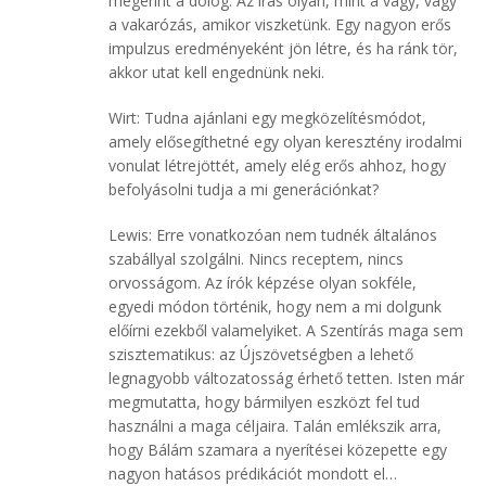
megérint a dolog. Az írás olyan, mint a vágy, vagy
a vakarózás, amikor viszketünk. Egy nagyon erős
impulzus eredményeként jön létre, és ha ránk tör,
akkor utat kell engednünk neki.
Wirt: Tudna ajánlani egy megközelítésmódot,
amely elősegíthetné egy olyan keresztény irodalmi
vonulat létrejöttét, amely elég erős ahhoz, hogy
befolyásolni tudja a mi generációnkat?
Lewis: Erre vonatkozóan nem tudnék általános
szabállyal szolgálni. Nincs receptem, nincs
orvosságom. Az írók képzése olyan sokféle,
egyedi módon történik, hogy nem a mi dolgunk
előírni ezekből valamelyiket. A Szentírás maga sem
szisztematikus: az Újszövetségben a lehető
legnagyobb változatosság érhető tetten. Isten már
megmutatta, hogy bármilyen eszközt fel tud
használni a maga céljaira. Talán emlékszik arra,
hogy Bálám szamara a nyerítései közepette egy
nagyon hatásos prédikációt mondott el…