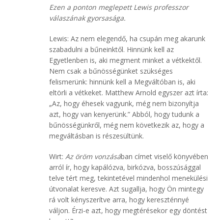
Ezen a ponton meglepett Lewis professzor
válaszának gyorsasága.
Lewis: Az nem elegendő, ha csupán meg akarunk
szabadulni a bűneinktől. Hinnünk kell az
Egyetlenben is, aki megment minket a vétkektől.
Nem csak a bűnösségünket szükséges
felismerünk: hinnünk kell a Megváltóban is, aki
eltörli a vétkeket. Matthew Arnold egyszer azt írta:
„Az, hogy éhesek vagyunk, még nem bizonyítja
azt, hogy van kenyerünk.” Abból, hogy tudunk a
bűnösségünkről, még nem következik az, hogy a
megváltásban is részesültünk.
Wirt:
Az öröm vonzásá
ban címet viselő könyvében
arról ír, hogy kapálózva, birkózva, bosszúsággal
telve tért meg, tekintetével mindenhol menekülési
útvonalat keresve. Azt sugallja, hogy Ön mintegy
rá volt kényszerítve arra, hogy kereszténnyé
váljon. Érzi-e azt, hogy megtérésekor egy döntést