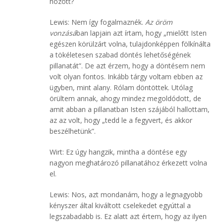
hozott?
Lewis: Nem így fogalmaznék.
Az öröm
vonzásá
ban lapjain azt írtam, hogy „mielőtt Isten
egészen körülzárt volna, tulajdonképpen fölkínálta
a tökéletesen szabad döntés lehetőségének
pillanatát”. De azt érzem, hogy a döntésem nem
volt olyan fontos. Inkább tárgy voltam ebben az
ügyben, mint alany. Rólam döntöttek. Utólag
örültem annak, ahogy mindez megoldódott, de
amit abban a pillanatban Isten szájából hallottam,
az az volt, hogy „tedd le a fegyvert, és akkor
beszélhetünk”.
Wirt: Ez úgy hangzik, mintha a döntése egy
nagyon meghatározó pillanatához érkezett volna
el.
Lewis: Nos, azt mondanám, hogy a legnagyobb
kényszer által kiváltott cselekedet egyúttal a
legszabadabb is. Ez alatt azt értem, hogy az ilyen