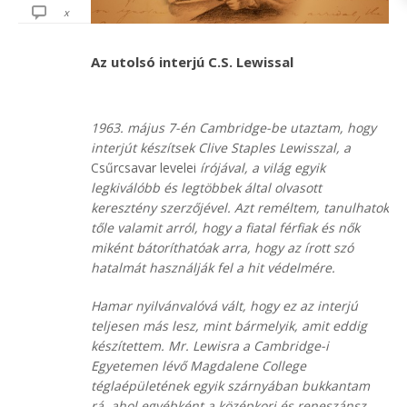
x
Az utolsó interjú C.S. Lewissal
1963. május 7-én Cambridge-be utaztam, hogy
interjút készítsek Clive Staples Lewisszal, a
Csűrcsavar levelei
írójával, a világ egyik
legkiválóbb és legtöbbek által olvasott
keresztény szerzőjével. Azt reméltem, tanulhatok
tőle valamit arról, hogy a fiatal férfiak és nők
miként bátoríthatóak arra, hogy az írott szó
hatalmát használják fel a hit védelmére.
Hamar nyilvánvalóvá vált, hogy ez az interjú
teljesen más lesz, mint bármelyik, amit eddig
készítettem. Mr. Lewisra a Cambridge-i
Egyetemen lévő Magdalene College
téglaépületének egyik szárnyában bukkantam
rá, ahol egyébként a középkori és reneszánsz