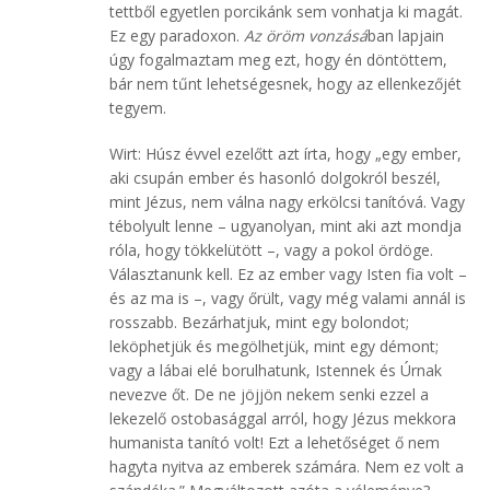
tettből egyetlen porcikánk sem vonhatja ki magát.
Ez egy paradoxon.
Az öröm vonzásá
ban lapjain
úgy fogalmaztam meg ezt, hogy én döntöttem,
bár nem tűnt lehetségesnek, hogy az ellenkezőjét
tegyem.
Wirt: Húsz évvel ezelőtt azt írta, hogy „egy ember,
aki csupán ember és hasonló dolgokról beszél,
mint Jézus, nem válna nagy erkölcsi tanítóvá. Vagy
tébolyult lenne – ugyanolyan, mint aki azt mondja
róla, hogy tökkelütött –, vagy a pokol ördöge.
Választanunk kell. Ez az ember vagy Isten fia volt –
és az ma is –, vagy őrült, vagy még valami annál is
rosszabb. Bezárhatjuk, mint egy bolondot;
leköphetjük és megölhetjük, mint egy démont;
vagy a lábai elé borulhatunk, Istennek és Úrnak
nevezve őt. De ne jöjjön nekem senki ezzel a
lekezelő ostobasággal arról, hogy Jézus mekkora
humanista tanító volt! Ezt a lehetőséget ő nem
hagyta nyitva az emberek számára. Nem ez volt a