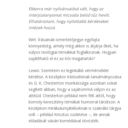
Ekkorra már nyilvánvalóvá vált, hogy az
interjúalanyomat micsoda belső tűz hevíti.
Elhatároztam, hogy nyitottabb kérdéseket
intézek hozzá.
Wirt: Írásainak ismertetőjegye egyfajta
könnyedség, amely még akkor is átjárja őket, ha
súlyos teológiai témákkal foglalkoznak. Hogyan
sajátítható el ez az írói magatartás?
Lewis: Szerintem ez leginkább vérmérséklet
kérdése. A középkor írástudóinak tanulmányozása
és G. K. Chesterton munkássága azonban sokat
segített abban, hogy a sajátommá váljon ez az
attitűd. Chesterton például nem félt attól, hogy
komoly keresztény témákat humorral társítson. A
középkori mirákulumjátékoknak is szakrális tárgya
volt – például Krisztus születése –, de annak
előadását vásári komédiával ötvözték.