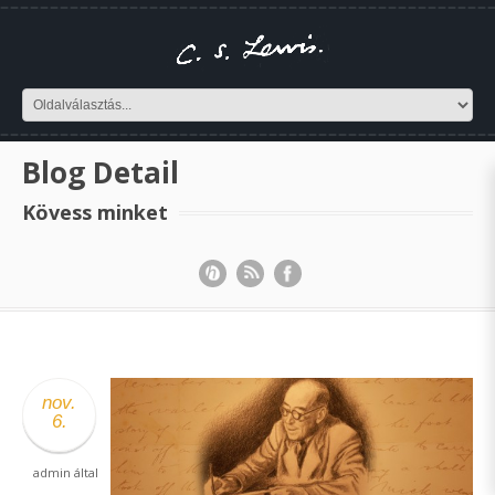
Blog Detail
Kövess minket
nov.
6.
admin
által