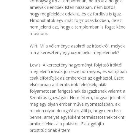
komolyság illő a templomban, de azok a dolgok,
amelyek illendőek Isten házában, nem biztos,
hogy megfelelőek odakint, és ez fordítva is igaz.
Elmondhatok egy imát fogmosás közben, de ez
nem jelenti azt, hogy a templomban is fogat kéne
mosnom.
Wirt: Mi a véleménye azokról az írásokról, melyek
ma a keresztény egyházon belül megjelennek?
Lewis: A keresztény hagyományt folytató íróktól
megjelenő írások jó része botrányos, és valójában
csak elfordítják az embereket az egyháztól. Ezért
elsősorban a liberális írók felelősek, akik
folyamatosan farigcsálnak és igazítanak valamit a
Szentírás igazságán. Nem értem, hogyan jelenhet
meg egy olyan ember műve nyomtatásban, aki
minden olyan dologról azt állítja, hogy nem hisz
benne, amelyet egyébként természetesnek tekint,
amikor felveszi a palástot. Ezt egyfajta
prostitúciónak érzem.