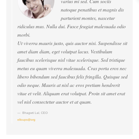
varius mi sed. Cum sociis
natoque penatibus et magnis dis
parturient montes, nascetur
ridiculus mus. Nulla dui. Fusce feugiat malesuada odio
morbi.
Ut viverra mauris justo, quis auctor nisi. Suspendisse sit
amet diam diam, eget volutpat lacus. Vestibulum
faucibus scelerisque nisl vitae scelerisque. Sed tristique
metus eu quam viverra malesuada. Cras porta eros nec
libero bibendum sed faucibus felis fringilla. Quisque sed
odio neque. Mauris at nisl ac eros pretium hendrerit
vitae et velit. Aliquam erat volutpat. Proin sit amet erat
vel nisl consectetur auctor et at quam.
Bhagwti Lal
,
CEO
elloups@org