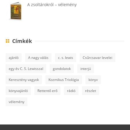
A zsoltárokról – vélemény
Címkék
ajánló
A nagy válás
c. s. lewis
Csűrcsavar levelei
egy év C. S. Lewisszal
gondolatok
interjú
Keresztény vagyok
Kozmikus Triológia
könyv
könyvajánló
Rettentő erő
rádió
részlet
vélemény