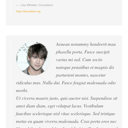
Lisa Whistler
,
Consultant
http://demolink.org
Aenean nonummy hendrerit mau
phasellu porta. Fusce suscipit
varius mi sed. Cum sociis
natoque penatibus et magnis dis
parturient montes, nascetur
ridiculus mus. Nulla dui. Fusce feugiat malesuada odio
morbi.
Ut viverra mauris justo, quis auctor nisi. Suspendisse sit
amet diam diam, eget volutpat lacus. Vestibulum
faucibus scelerisque nisl vitae scelerisque. Sed tristique
metus eu quam viverra malesuada. Cras porta eros nec