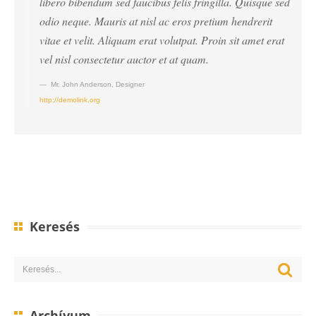
libero bibendum sed faucibus felis fringilla. Quisque sed
odio neque. Mauris at nisl ac eros pretium hendrerit
vitae et velit. Aliquam erat volutpat. Proin sit amet erat
vel nisl consectetur auctor et at quam.
Mr. John Anderson
,
Designer
http://demolink.org
Keresés
Archívum