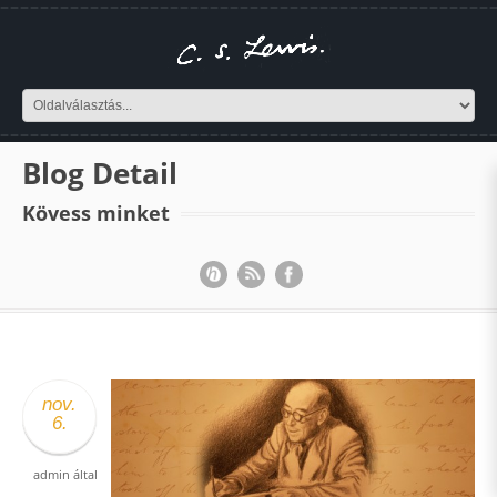
Blog Detail
Kövess minket
nov.
6.
admin
által