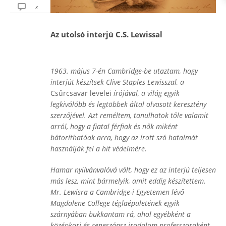
x
Az utolsó interjú C.S. Lewissal
1963. május 7-én Cambridge-be utaztam, hogy
interjút készítsek Clive Staples Lewisszal, a
Csűrcsavar levelei
írójával, a világ egyik
legkiválóbb és legtöbbek által olvasott keresztény
szerzőjével. Azt reméltem, tanulhatok tőle valamit
arról, hogy a fiatal férfiak és nők miként
bátoríthatóak arra, hogy az írott szó hatalmát
használják fel a hit védelmére.
Hamar nyilvánvalóvá vált, hogy ez az interjú teljesen
más lesz, mint bármelyik, amit eddig készítettem.
Mr. Lewisra a Cambridge-i Egyetemen lévő
Magdalene College téglaépületének egyik
szárnyában bukkantam rá, ahol egyébként a
középkori és reneszánsz irodalom professzoraként