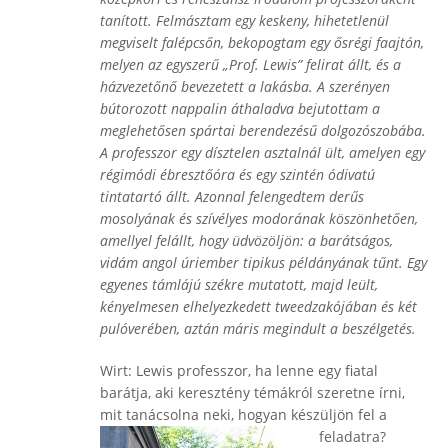
tanított. Felmásztam egy keskeny, hihetetlenül
megviselt falépcsőn, bekopogtam egy ősrégi faajtón,
melyen az egyszerű „Prof. Lewis”
felirat állt, és a
házvezetőnő bevezetett a lakásba. A szerényen
bútorozott nappalin áthaladva bejutottam a
meglehetősen spártai berendezésű dolgozószobába.
A professzor egy dísztelen asztalnál ült, amelyen egy
régimódi ébresztőóra és egy szintén ódivatú
tintatartó állt. Azonnal felengedtem derűs
mosolyának és szívélyes modorának köszönhetően,
amellyel felállt, hogy üdvözöljön: a barátságos,
vidám angol úriember tipikus példányának tűnt. Egy
egyenes támlájú székre mutatott, majd leült,
kényelmesen elhelyezkedett tweedzakójában és két
pulóverében, aztán máris megindult a beszélgetés.
Wirt: Lewis professzor, ha lenne egy fiatal
barátja, aki keresztény témákról szeretne írni,
mit tanácsolna neki, hogyan készüljö
n fel a
feladatra?