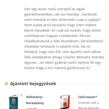
Van egy Aslan nevű szereplő az egyik
gyerekmesémben, aki ezt mondja: „Senkinek
nem mondok el más történetet, csak a sajátját.”
Nem tudok arról beszélni, hogy Isten miként
bánik másokkal: én csak azt tudom, hogy velem
személyesen hogyan cselekedett. Persze
imádkozhatunk a lelki ébredésért, sőt különböző
módokon tehetünk is valamit érte. De ne
feledjük, hogy sem Pál, sem Apollós nem adhat
lelki növekedést! Ahogy Charles Williams mondta
egyszer: „Az oltárt gyakran azért építjük fel egy
helyre, hogy a tűz máshol gyúlhasson ki.”
Ajánlott bejegyzések
Vélemény:
Csűrcsavar?
Azoknak, akik a
Keresztény
Narnia kapcsán
vagyok