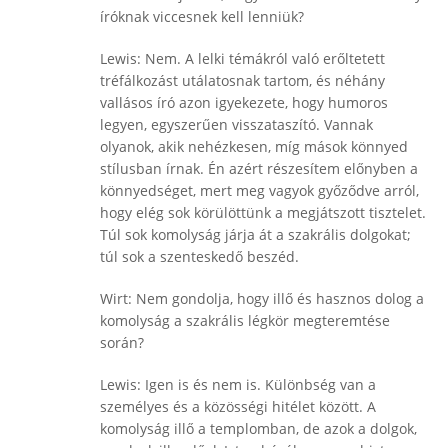
íróknak viccesnek kell lenniük?
Lewis: Nem. A lelki témákról való erőltetett
tréfálkozást utálatosnak tartom, és néhány
vallásos író azon igyekezete, hogy humoros
legyen, egyszerűen visszataszító. Vannak
olyanok, akik nehézkesen, míg mások könnyed
stílusban írnak. Én azért részesítem előnyben a
könnyedséget, mert meg vagyok győződve arról,
hogy elég sok körülöttünk a megjátszott tisztelet.
Túl sok komolyság járja át a szakrális dolgokat;
túl sok a szenteskedő beszéd.
Wirt: Nem gondolja, hogy illő és hasznos dolog a
komolyság a szakrális légkör megteremtése
során?
Lewis: Igen is és nem is. Különbség van a
személyes és a közösségi hitélet között. A
komolyság illő a templomban, de azok a dolgok,