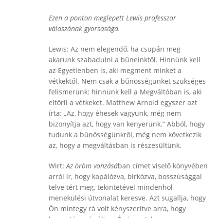
Ezen a ponton meglepett Lewis professzor
válaszának gyorsasága.
Lewis: Az nem elegendő, ha csupán meg
akarunk szabadulni a bűneinktől. Hinnünk kell
az Egyetlenben is, aki megment minket a
vétkektől. Nem csak a bűnösségünket szükséges
felismerünk: hinnünk kell a Megváltóban is, aki
eltörli a vétkeket. Matthew Arnold egyszer azt
írta: „Az, hogy éhesek vagyunk, még nem
bizonyítja azt, hogy van kenyerünk.” Abból, hogy
tudunk a bűnösségünkről, még nem következik
az, hogy a megváltásban is részesültünk.
Wirt:
Az öröm vonzásá
ban címet viselő könyvében
arról ír, hogy kapálózva, birkózva, bosszúsággal
telve tért meg, tekintetével mindenhol
menekülési útvonalat keresve. Azt sugallja, hogy
Ön mintegy rá volt kényszerítve arra, hogy