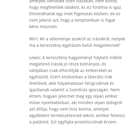
amelyek illendőek Isten házában, nem biztos,
hogy megfelelőek odakint, és ez fordítva is igaz.
Elmondhatok egy imát fogmosás közben, de ez
nem jelenti azt, hogy a templomban is fogat
kéne mosnom.
Wirt: Mi a véleménye azokról az írásokról, melyek
ma a keresztény egyházon belül megjelennek?
Lewis: A keresztény hagyományt folytató íróktól
megjelenő írások jó része botrányos, és
valójában csak elfordítják az embereket az
egyháztól. Ezért elsősorban a liberális írók
felelősek, akik folyamatosan farigcsálnak és
igazítanak valamit a Szentírás igazságán. Nem
értem, hogyan jelenhet meg egy olyan ember
műve nyomtatásban, aki minden olyan dologról
azt állítja, hogy nem hisz benne, amelyet
egyébként természetesnek tekint, amikor felveszi
a palástot. Ezt egyfajta prostitúciónak érzem.