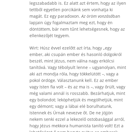
legszabadabb is. Ez alatt azt értem, hogy az ilyen
tettből egyetlen porcikánk sem vonhatja ki
magát. Ez egy paradoxon.
Az öröm vonzásá
ban
lapjain úgy fogalmaztam meg ezt, hogy én
döntöttem, bár nem tűnt lehetségesnek, hogy az
ellenkezőjét tegyem.
Wirt: Húsz évvel ezelőtt azt írta, hogy „egy
ember, aki csupán ember és hasonló dolgokról
beszél, mint Jézus, nem válna nagy erkölcsi
tanítóvá. Vagy tébolyult lenne – ugyanolyan, mint
aki azt mondja róla, hogy tökkelütött –, vagy a
pokol ördöge. Választanunk kell. Ez az ember
vagy Isten fia volt – és az ma is –, vagy őrült, vagy
még valami annál is rosszabb. Bezárhatjuk, mint
egy bolondot; leköphetjük és megölhetjük, mint
egy démont; vagy a lábai elé borulhatunk,
Istennek és Úrnak nevezve őt. De ne jöjjön
nekem senki ezzel a lekezelő ostobasággal arról,
hogy Jézus mekkora humanista tanító volt! Ezt a