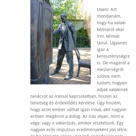
Lewis: Azt
mondanám,
hogy ha valaki
kémiáról akar
írni, kémiát
tanul. Ugyanez
igaz a
kereszténységre
is. De magáról a
mesterségről
szólva, nem
tudom, hogyan
adjak valakinek
tanácsot az írással kapcsolatban, hiszen az
tehetség és érdeklődés kérdése. Úgy hiszem,
hogy azon ember válhat igazi íróvá, akit nagyon
erősen megérint a dolog. Az írás olyan, mint a
vágy, vagy a vakarózás, amikor viszketünk. Egy
nagyon erős impulzus eredményeként jön létre,