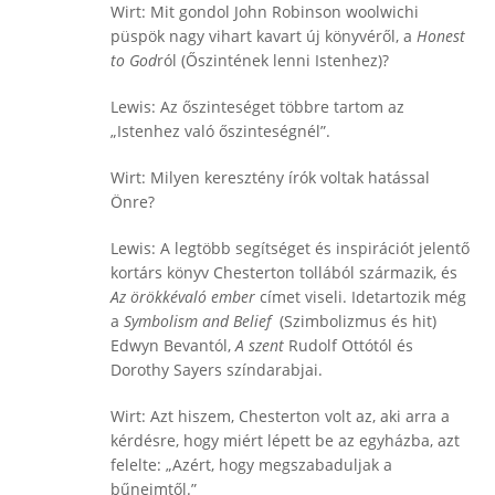
Wirt: Mit gondol John Robinson woolwichi
püspök nagy vihart kavart új könyvéről, a
Honest
to God
ról (Őszintének lenni Istenhez)?
Lewis: Az őszinteséget többre tartom az
„Istenhez való őszinteségnél”.
Wirt: Milyen keresztény írók voltak hatással
Önre?
Lewis: A legtöbb segítséget és inspirációt jelentő
kortárs könyv Chesterton tollából származik, és
Az örökkévaló ember
címet viseli. Idetartozik még
a
Symbolism and Belief
(Szimbolizmus és hit)
Edwyn Bevantól,
A szent
Rudolf Ottótól és
Dorothy Sayers színdarabjai.
Wirt: Azt hiszem, Chesterton volt az, aki arra a
kérdésre, hogy miért lépett be az egyházba, azt
felelte: „Azért, hogy megszabaduljak a
bűneimtől.”