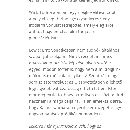
és ha ránk tör, akkor utat kell engednünk neki.
Wirt: Tudna ajánlani egy megközelítésmódot,
amely elősegíthetné egy olyan keresztény
irodalmi vonulat létrejöttét, amely elég erős
ahhoz, hogy befolyásolni tudja a mi
generációnkat?
Lewis: Erre vonatkozóan nem tudnék általános
szabállyal szolgálni. Nincs receptem, nincs
orvosságom. Az írók képzése olyan sokféle,
egyedi módon történik, hogy nem a mi dolgunk
előírni ezekből valamelyiket. A Szentírás maga
sem szisztematikus: az Újszövetségben a lehető
legnagyobb változatosság érhető tetten. Isten
már megmutatta, hogy bármilyen eszközt fel tud
használni a maga céljaira. Talán emlékszik arra,
hogy Bálám szamara a nyerítései közepette egy
nagyon hatásos prédikációt mondott el…
Ekkorra már nyilvánvalóvá vált, hogy az