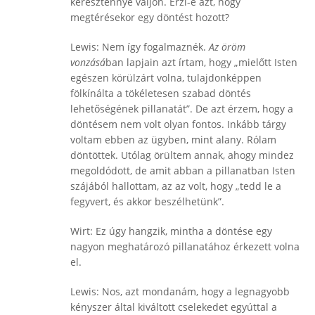
kereszténnyé váljon. Érzi-e azt, hogy
megtérésekor egy döntést hozott?
Lewis: Nem így fogalmaznék.
Az öröm
vonzásá
ban lapjain azt írtam, hogy „mielőtt Isten
egészen körülzárt volna, tulajdonképpen
fölkínálta a tökéletesen szabad döntés
lehetőségének pillanatát”. De azt érzem, hogy a
döntésem nem volt olyan fontos. Inkább tárgy
voltam ebben az ügyben, mint alany. Rólam
döntöttek. Utólag örültem annak, ahogy mindez
megoldódott, de amit abban a pillanatban Isten
szájából hallottam, az az volt, hogy „tedd le a
fegyvert, és akkor beszélhetünk”.
Wirt: Ez úgy hangzik, mintha a döntése egy
nagyon meghatározó pillanatához érkezett volna
el.
Lewis: Nos, azt mondanám, hogy a legnagyobb
kényszer által kiváltott cselekedet egyúttal a