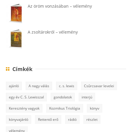
Az öröm vonzásában – vélemény
A zsoltárokról – vélemény
Címkék
ajánló
A nagy válás
c. s. lewis
Csűrcsavar levelei
egy év C. S. Lewisszal
gondolatok
interjú
Keresztény vagyok
Kozmikus Triológia
könyv
könyvajánló
Rettentő erő
rádió
részlet
vélemény