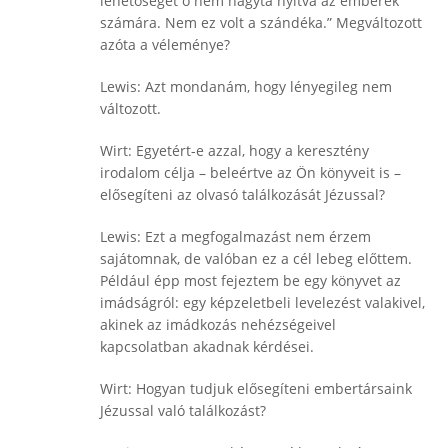
lehetőséget ő nem hagyta nyitva az emberek
számára. Nem ez volt a szándéka.” Megváltozott
azóta a véleménye?
Lewis: Azt mondanám, hogy lényegileg nem
változott.
Wirt: Egyetért-e azzal, hogy a keresztény
irodalom célja – beleértve az Ön könyveit is –
elősegíteni az olvasó találkozását Jézussal?
Lewis: Ezt a megfogalmazást nem érzem
sajátomnak, de valóban ez a cél lebeg előttem.
Például épp most fejeztem be egy könyvet az
imádságról: egy képzeletbeli levelezést valakivel,
akinek az imádkozás nehézségeivel
kapcsolatban akadnak kérdései.
Wirt: Hogyan tudjuk elősegíteni embertársaink
Jézussal való találkozást?