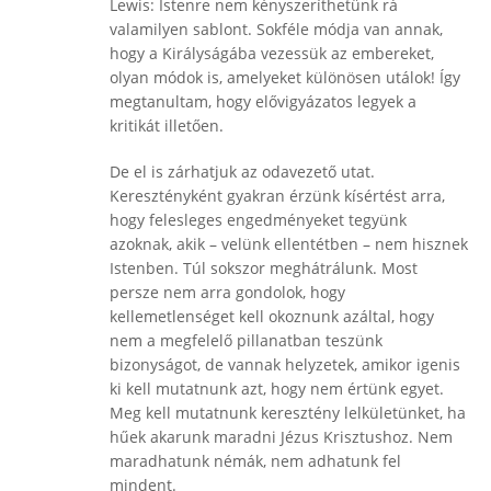
Lewis: Istenre nem kényszeríthetünk rá
valamilyen sablont. Sokféle módja van annak,
hogy a Királyságába vezessük az embereket,
olyan módok is, amelyeket különösen utálok! Így
megtanultam, hogy elővigyázatos legyek a
kritikát illetően.
De el is zárhatjuk az odavezető utat.
Keresztényként gyakran érzünk kísértést arra,
hogy felesleges engedményeket tegyünk
azoknak, akik – velünk ellentétben – nem hisznek
Istenben. Túl sokszor meghátrálunk. Most
persze nem arra gondolok, hogy
kellemetlenséget kell okoznunk azáltal, hogy
nem a megfelelő pillanatban teszünk
bizonyságot, de vannak helyzetek, amikor igenis
ki kell mutatnunk azt, hogy nem értünk egyet.
Meg kell mutatnunk keresztény lelkületünket, ha
hűek akarunk maradni Jézus Krisztushoz. Nem
maradhatunk némák, nem adhatunk fel
mindent.