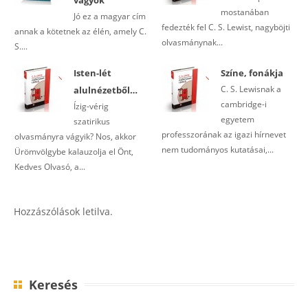
mostanában
Jó ez a magyar cím
fedezték fel C. S. Lewist, nagyböjti
annak a kötetnek az élén, amely C.
olvasmánynak...
S....
Isten-lét
Színe, fonákja
C. S. Lewisnak a
alulnézetből…
cambridge-i
Ízig-vérig
egyetem
szatirikus
professzorának az igazi hírnevet
olvasmányra vágyik? Nos, akkor
nem tudományos kutatásai,...
Ürömvölgybe kalauzolja el Önt,
Kedves Olvasó, a...
Hozzászólások letilva.
Keresés