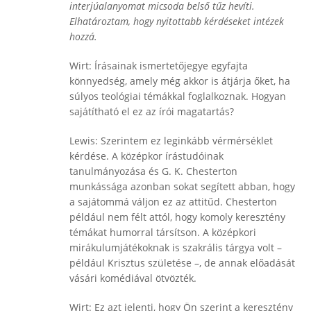
interjúalanyomat micsoda belső tűz hevíti.
Elhatároztam, hogy nyitottabb kérdéseket intézek
hozzá.
Wirt: Írásainak ismertetőjegye egyfajta
könnyedség, amely még akkor is átjárja őket, ha
súlyos teológiai témákkal foglalkoznak. Hogyan
sajátítható el ez az írói magatartás?
Lewis: Szerintem ez leginkább vérmérséklet
kérdése. A középkor írástudóinak
tanulmányozása és G. K. Chesterton
munkássága azonban sokat segített abban, hogy
a sajátommá váljon ez az attitűd. Chesterton
például nem félt attól, hogy komoly keresztény
témákat humorral társítson. A középkori
mirákulumjátékoknak is szakrális tárgya volt –
például Krisztus születése –, de annak előadását
vásári komédiával ötvözték.
Wirt: Ez azt jelenti, hogy Ön szerint a keresztény