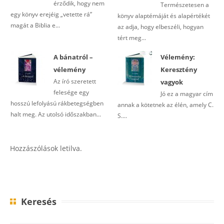
érződik, hogy nem
Természetesen a
egy könyv erejéig „vetette rá”
könyv alaptémáját és alapértékét
magát a Biblia e...
az adja, hogy elbeszéli, hogyan
tért meg...
A bánatról –
Vélemény:
vélemény
Keresztény
Az író szeretett
vagyok
felesége egy
Jó ez a magyar cím
hosszú lefolyású rákbetegségben
annak a kötetnek az élén, amely C.
halt meg. Az utolsó időszakban...
S....
Hozzászólások letilva.
Keresés