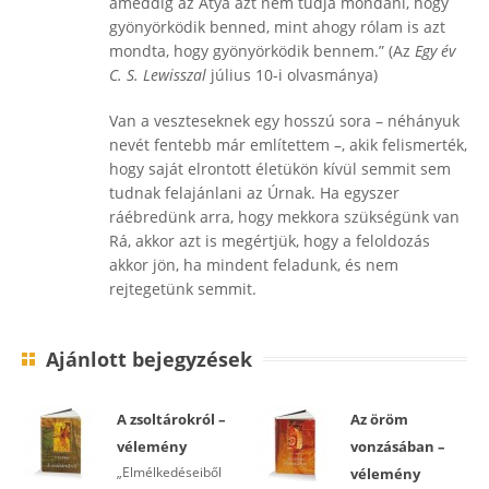
ameddig az Atya azt nem tudja mondani, hogy
gyönyörködik benned, mint ahogy rólam is azt
mondta, hogy gyönyörködik bennem.” (Az
Egy év
C. S. Lewisszal
július 10-i olvasmánya)
Van a veszteseknek egy hosszú sora – néhányuk
nevét fentebb már említettem –, akik felismerték,
hogy saját elrontott életükön kívül semmit sem
tudnak felajánlani az Úrnak. Ha egyszer
ráébredünk arra, hogy mekkora szükségünk van
Rá, akkor azt is megértjük, hogy a feloldozás
akkor jön, ha mindent feladunk, és nem
rejtegetünk semmit.
Ajánlott bejegyzések
A zsoltárokról –
Az öröm
vélemény
vonzásában –
„Elmélkedéseiből
vélemény