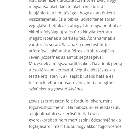
volt. Isten azért üldözte Ádámot és Évát, hogy
megváltsa őket: kiűzte őket a kertből, de
felajánlotta a lehetőséget, hogy aztán önként
visszatérjenek. És a bibliai üdvtörténet során
végigkövethetjük azt, ahogy Isten ugyanebből az
okból kifolyólag újra és újra kinyilatkoztatta
magát: Noénak a bárkaépítés, Ábrahámnak a
vándorlás során, Sárának a nevetést hitbe
átfordítva, Jákóbnak a félresikerült tolvajlása
révén, Józsefnek az álmok segítségével,
Mózesnek a megszabadításakor, Dávidnak pedig
a zsoltárokon keresztül. Végül eljött Jézus – a
testté lett Isten –, aki saját brutális halála és
testének feltámadása révén viheti a megtört
szívűeket a gyógyító Atyához.
Lewis szerint Isten felé fordulni olyan, mint
fogorvoshoz menni. Ha habozunk és elodázzuk,
a fájdalmaink csak erősödnek. Lewis
gyerekkorában nem mert szólni édesanyjának a
fogfájásáról, mert tudta, hogy akkor fogorvoshoz