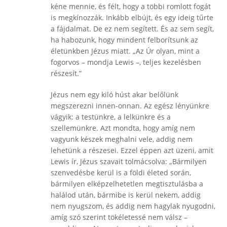
kéne mennie, és félt, hogy a többi romlott fogát
is megkínozzák. Inkább elbújt, és egy ideig tűrte
a fájdalmat. De ez nem segített. És az sem segít,
ha habozunk, hogy mindent felborítsunk az
életünkben Jézus miatt. „Az Úr olyan, mint a
fogorvos – mondja Lewis –, teljes kezelésben
részesít.”
Jézus nem egy kiló húst akar belőlünk
megszerezni innen-onnan. Az egész lényünkre
vágyik: a testünkre, a lelkünkre és a
szellemünkre. Azt mondta, hogy amíg nem
vagyunk készek meghalni vele, addig nem
lehetünk a részesei. Ezzel éppen azt üzeni, amit
Lewis ír, Jézus szavait tolmácsolva: „Bármilyen
szenvedésbe kerül is a földi életed során,
bármilyen elképzelhetetlen megtisztulásba a
halálod után, bármibe is kerül nekem, addig
nem nyugszom, és addig nem hagylak nyugodni,
amíg szó szerint tökéletessé nem válsz –