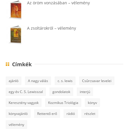
Az öröm vonzásában – vélemény
A zsoltárokról – vélemény
Címkék
ajánló
A nagy válás
c. s. lewis
Csűrcsavar levelei
egy év C. S. Lewisszal
gondolatok
interjú
Keresztény vagyok
Kozmikus Triológia
könyv
könyvajánló
Rettentő erő
rádió
részlet
vélemény