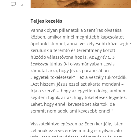
x
Teljes kezelés
Vannak olyan pillanatok a Szentírás olvasása
közben, amikor minél meghittebb kapcsolatot
ápolunk Istennel, annál veszélyesebb közelségbe
kerülünk a teremtő és teremtmény között
húzódó választóvonalhoz is. Az
Egy év C. S.
Lewisszal
június 9-i olvasmányában Lewis
rámutat arra, hogy Jézus parancsában –
„legyetek tökéletesek” – ez a veszély tükröződik.
„Azt hiszem, Jézus ezzel azt akarta mondani –
írja a szerző –, hogy az egyetlen dolog, amiben
segíteni fogok, az az, hogy tökéletesek legyetek.
Lehet, hogy ennél kevesebbet akartok: de
semmit nem adok, ami kevesebb ennél.”
Visszatekintve egészen az Éden kertjéig, Isten
céljának ez a vezérelve mindig is nyilvánvaló